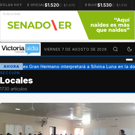
$1.520
$1.530
C: $1.470
C: $1.510
DÓLAR HOY
$ OFICIAL
$ BLUE
VIERNES 7 DE AGOSTO DE 2026
Una ex Gran Hermano interpretará a Silvina Luna en la doc
AHORA
SECCIÓN
Locales
1730 artículos