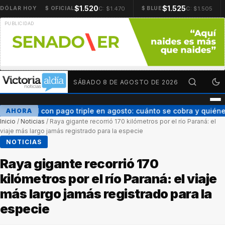
$1.520
$1.525
C: $1.470
C: $1.505
DÓLAR HOY
$ OFICIAL
$ BLUE
SÁBADO 8 DE AGOSTO DE 2026
AUH con pago triple en agosto: cuánto se cobra y quién
AHORA
Inicio
/
Noticias
/
Raya gigante recorrió 170 kilómetros por el río Paraná: el
viaje más largo jamás registrado para la especie
NOTICIAS
Raya gigante recorrió 170
kilómetros por el río Paraná: el viaje
más largo jamás registrado para la
especie