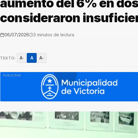
aumento del 6% en dos 
consideraron insuficie
06/07/2026
3 minutos de lectura
A
A
A
TEXTO:
−
+