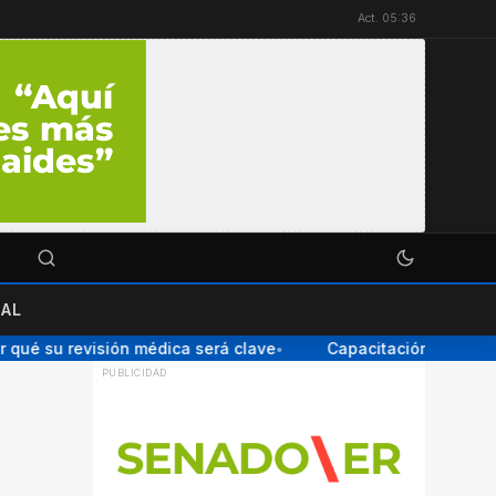
Act. 05:36
AL
qué su revisión médica será clave
Capacitación para el Pe
●