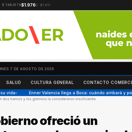
$1.976
C: $1.911
$ TARJETA
RNES 7 DE AGOSTO DE 2026
SALUD
CULTURA GENERAL
CONTACTO COMERCI
 vida
Enner Valencia llega a Boca: cuándo arribará y por 
●
n dos tramos y los gremios la consideraron insuficiente
obierno ofreció un