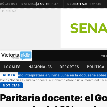
$1.520
$1.530
C: $1.470
C: $1.510
DÓLAR HOY
$ OFICIAL
$ BLUE
VIE
LOCALES
NACIONALES
DEPORTES
POLÍTICA
n Hermano interpretará a Silvina Luna en la docuserie sobre su
AHORA
Inicio
/
Noticias
/
Paritaria docente: el Gobierno ofreció un aumento del 6% e
NOTICIAS
Paritaria docente: el G