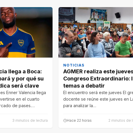
NOTICIAS
ia llega a Boca:
AGMER realiza este jueves
bará y por qué su
Congreso Extraordinario: 
dica será clave
temas a debatir
s Enner Valencia llega
El encuentro será este jueves El g
ertirse en el cuarto
docente se reúne este jueves en L
ercado de pases.…
para analizar la…
3 minutos de lectura
Hace 22 horas
2 minutos de 