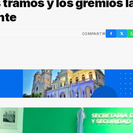
tramos y los gremios l
nte
COMPARTIR
Facebook
X / Twi
W