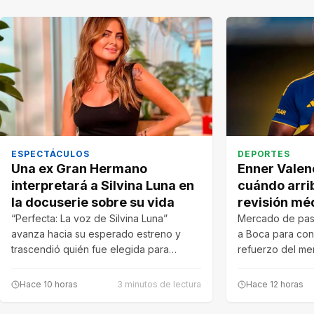
ESPECTÁCULOS
DEPORTES
Una ex Gran Hermano
Enner Valenc
interpretará a Silvina Luna en
cuándo arri
la docuserie sobre su vida
revisión mé
“Perfecta: La voz de Silvina Luna”
Mercado de pase
avanza hacia su esperado estreno y
a Boca para conv
trascendió quién fue elegida para
refuerzo del m
recrear…
Hace 10 horas
3 minutos de lectura
Hace 12 horas