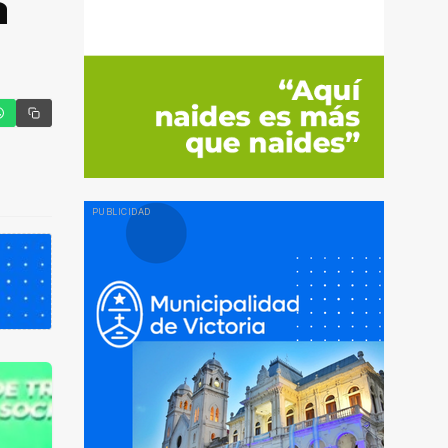
a
tter
hatsApp
Copiar enlace