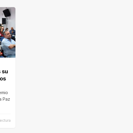
 su
los
remio
a Paz
lectura