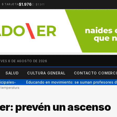
$1.976
C: $1.911
$ TARJETA
EVES 6 DE AGOSTO DE 2026
SALUD
CULTURA GENERAL
CONTACTO COMERCI
pales
Educando en movimiento: se suman profesores de 
●
a temperatura
der: prevén un ascenso