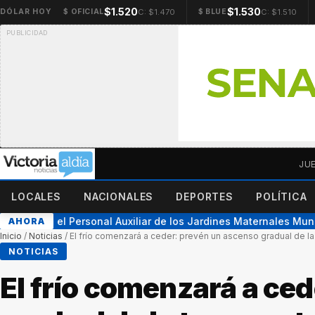
$1.520
$1.530
C: $1.470
C: $1.510
DÓLAR HOY
$ OFICIAL
$ BLUE
JU
LOCALES
NACIONALES
DEPORTES
POLÍTICA
ón para el Personal Auxiliar de los Jardines Maternales Munici
AHORA
Inicio
/
Noticias
/
El frío comenzará a ceder: prevén un ascenso gradual de l
NOTICIAS
El frío comenzará a ce