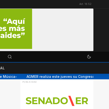
Act. 16:52
AL
Música
AGMER realiza este jueves su Congreso Extraordinar
●