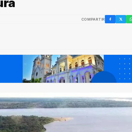
ura
COMPARTIR
Facebook
X / Twi
W