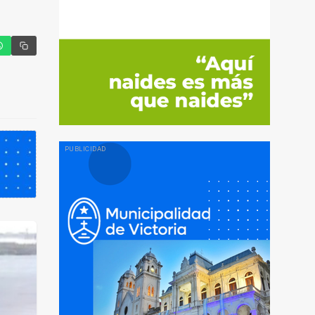
tter
hatsApp
Copiar enlace