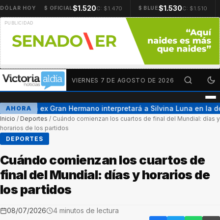
$1.520
$1.530
C: $1.470
C: $1.510
DÓLAR HOY
$ OFICIAL
$ BLUE
VIERNES 7 DE AGOSTO DE 2026
Una ex Gran Hermano interpretará a Silvina Luna en la d
AHORA
Inicio
/
Deportes
/
Cuándo comienzan los cuartos de final del Mundial: días y
horarios de los partidos
DEPORTES
Cuándo comienzan los cuartos de
final del Mundial: días y horarios de
los partidos
08/07/2026
4 minutos de lectura