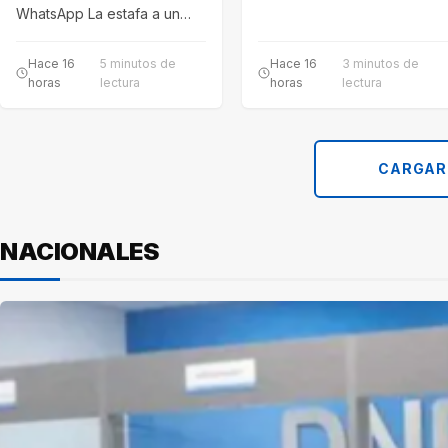
del Automotor reemplazó la
WhatsApp La estafa a un
tabla de…
consorcio caminero de
Nogoyá es investigada por
Hace 16
5 minutos de
Hace 16
3 minutos de
la…
horas
lectura
horas
lectura
CARGAR
NACIONALES