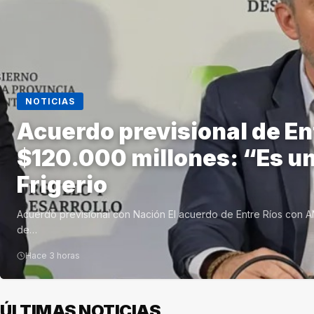
NOTICIAS
Acuerdo previsional de En
$120.000 millones: “Es un 
Frigerio
Acuerdo previsional con Nación El acuerdo de Entre Ríos con A
de…
Hace 3 horas
ÚLTIMAS NOTICIAS