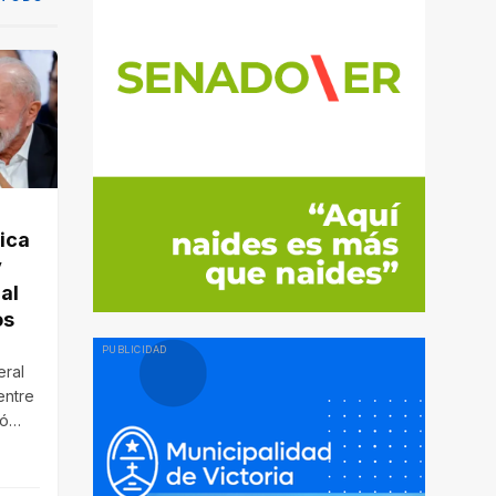
ica
y
 al
os
eral
entre
ló
ones