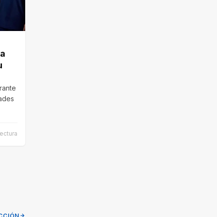
ta
u
urante
dades
ectura
CCIÓN