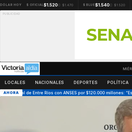
$1.520
$1.540
C: $1.470
C: $1.520
DÓLAR HOY
$ OFICIAL
$ BLUE
MIÉ
LOCALES
NACIONALES
DEPORTES
POLÍTICA
visional de Entre Ríos con ANSES por $120.000 millones: “Es un h
AHORA