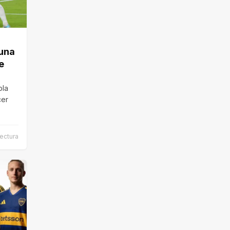
 una
e
pla
cer
ectura