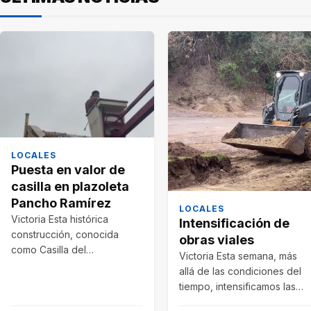
LOCALES
Puesta en valor de
casilla en plazoleta
Pancho Ramírez
LOCALES
Victoria Esta histórica
Intensificación de
construcción, conocida
obras viales
como Casilla del
Victoria Esta semana, más
Guardabarrera, es uno de
allá de las condiciones del
los últimos testimonios del
tiempo, intensificamos las
funcionamiento del…
obras viales en distintos