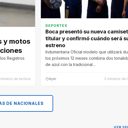
DEPORTES
Boca presentó su nueva camise
titular y confirmó cuándo será s
s y motos
estreno
pciones
Indumentaria Oficial modelo que utilizará d
los Registros
los próximos 12 meses combina dos tonali
de azul con la tradicional…
minutos de lectura
Ayer
3 minutos de l
AS DE NACIONALES
VER SE