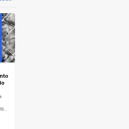
into
do
a
/26…