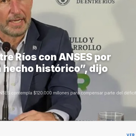
tre Ríos con ANSES por
hecho histórico”, dijo
NSES contempla $120.000 millones para compensar parte del défici
VER