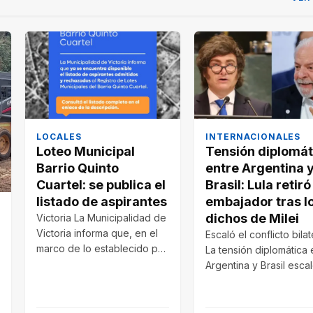
LOCALES
INTERNACIONALES
Loteo Municipal
Tensión diplomát
Barrio Quinto
entre Argentina 
Cuartel: se publica el
Brasil: Lula retiró
listado de aspirantes
embajador tras l
dichos de Milei
Victoria La Municipalidad de
Victoria informa que, en el
Escaló el conflicto bilat
marco de lo establecido por
La tensión diplomática 
el Decreto N° 180/26…
Argentina y Brasil esca
luego de las declaraci
de Javier…