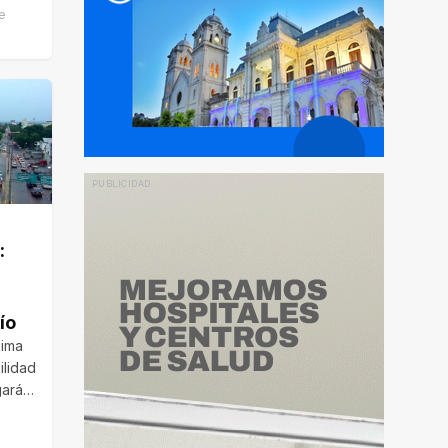
de
:
ío
xima
ilidad
egarán
ntes…