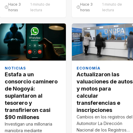
puntos de…
Hace 3
1 minuto de
Hace 3
1 minuto de
horas
lectura
horas
lectura
NOTICIAS
ECONOMÍA
Estafa a un
Actualizaron las
consorcio caminero
valuaciones de autos
de Nogoyá:
y motos para
suplantaron al
calcular
tesorero y
transferencias e
transfirieron casi
inscripciones
$90 millones
Cambios en los registros del
Automotor La Dirección
Investigan una millonaria
Nacional de los Registros
maniobra mediante