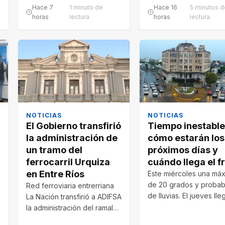
Hace 7
1 minuto de
Hace 16
5 minutos 
horas
lectura
horas
lectura
NOTICIAS
NOTICIAS
El Gobierno transfirió
Tiempo inestable
la administración de
cómo estarán los
un tramo del
próximos días y
ferrocarril Urquiza
cuándo llega el fr
en Entre Ríos
Este miércoles una má
de 20 grados y probab
Red ferroviaria entrerriana
de lluvias. El jueves ll
La Nación transfirió a ADIFSA
tormentas y ráfagas, a
la administración del ramal
U15 entre Paraná y El Pingo,