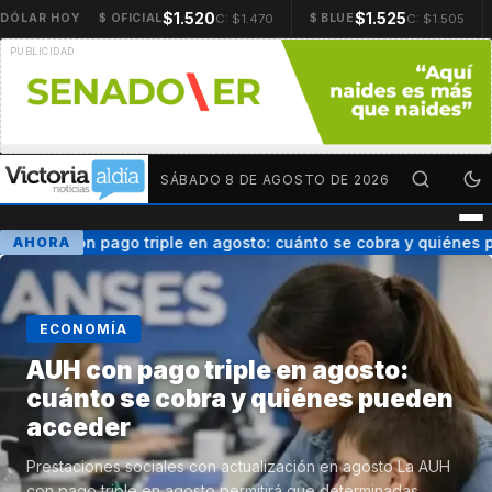
$1.520
$1.525
C: $1.470
C: $1.505
DÓLAR HOY
$ OFICIAL
$ BLUE
SÁBADO 8 DE AGOSTO DE 2026
AUH con pago triple en agosto: cuánto se cobra y quiénes p
AHORA
ECONOMÍA
AUH con pago triple en agosto:
cuánto se cobra y quiénes pueden
acceder
Prestaciones sociales con actualización en agosto La AUH
con pago triple en agosto permitirá que determinadas