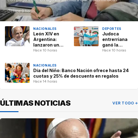
familias reciban en forma…
Hace 9 horas
NACIONALES
DEPORTES
León XIV en
Judoca
Argentina:
entrerriana
lanzaron un
ganó la
concurso
medalla de
Hace 10 horas
Hace 10 horas
para elegir la
bronce en el
canción
Mundial de
NACIONALES
oficial de su
Suecia
Día del Niño: Banco Nación ofrece hasta 24
visita
cuotas y 25% de descuento en regalos
Hace 14 horas
ÚLTIMAS NOTICIAS
VER TODO