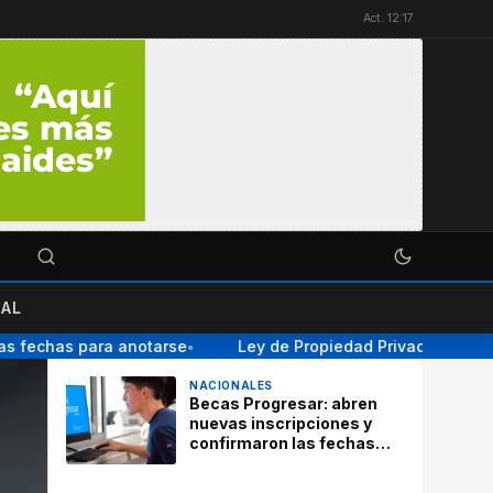
Act. 12:17
AL
fechas para anotarse
Ley de Propiedad Privada: el Senado 
●
NACIONALES
Becas Progresar: abren
nuevas inscripciones y
confirmaron las fechas
para anotarse