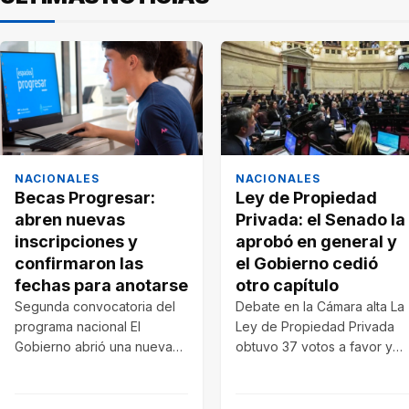
NACIONALES
NACIONALES
Becas Progresar:
Ley de Propiedad
abren nuevas
Privada: el Senado la
inscripciones y
aprobó en general y
confirmaron las
el Gobierno cedió
fechas para anotarse
otro capítulo
Segunda convocatoria del
Debate en la Cámara alta La
programa nacional El
Ley de Propiedad Privada
Gobierno abrió una nueva
obtuvo 37 votos a favor y
convocatoria para las Becas
33 en…
Progresar 2026. Las
inscripciones…