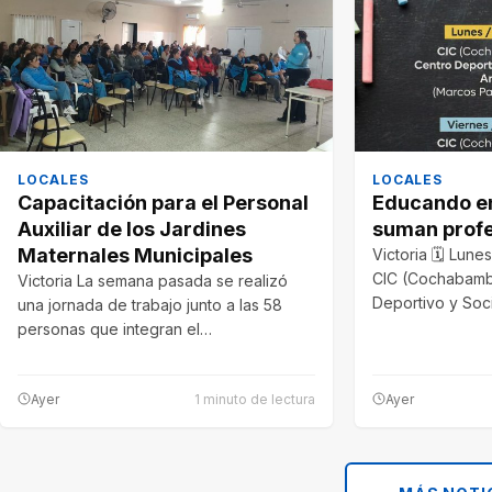
LOCALES
LOCALES
Capacitación para el Personal
Educando en
Auxiliar de los Jardines
suman profe
Maternales Municipales
Victoria 🗓 Lune
CIC (Cochabamb
Victoria La semana pasada se realizó
Deportivo y Soc
una jornada de trabajo junto a las 58
personas que integran el…
Ayer
1 minuto de lectura
Ayer