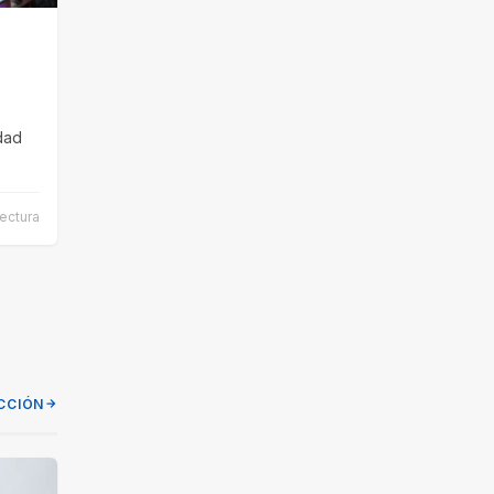
l
dad
ectura
CCIÓN