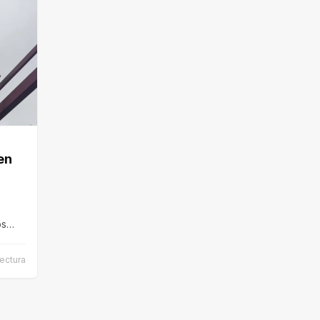
en
os
…
lectura