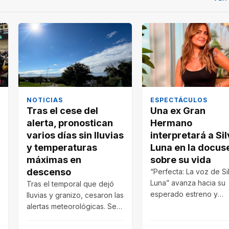
NOTICIAS
ESPECTÁCULOS
Tras el cese del
Una ex Gran
alerta, pronostican
Hermano
varios días sin lluvias
interpretará a Sil
y temperaturas
Luna en la docus
máximas en
sobre su vida
descenso
“Perfecta: La voz de Si
Luna” avanza hacia su
Tras el temporal que dejó
esperado estreno y
lluvias y granizo, cesaron las
trascendió quién fue
alertas meteorológicas. Se
elegida para recrear…
anticipan varios días fríos,
con…