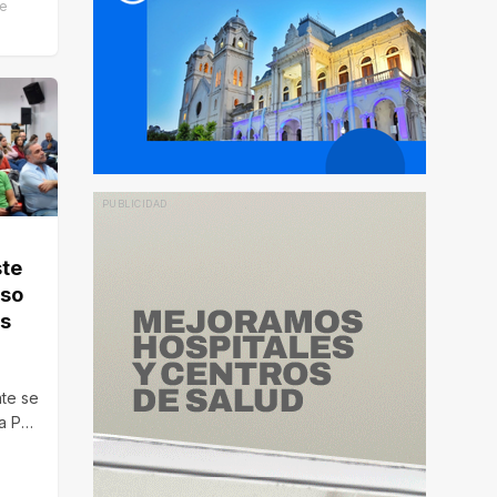
de
ste
eso
os
te se
a Paz