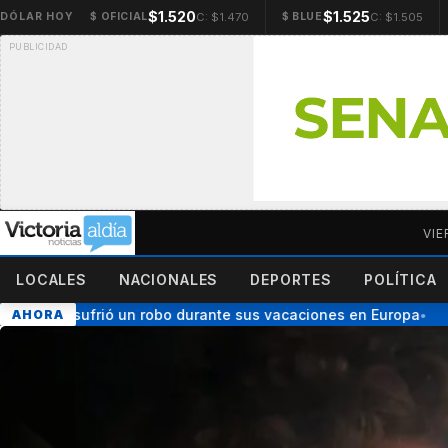
$1.520
$1.525
C: $1.470
C: $1.505
DÓLAR HOY
$ OFICIAL
$ BLUE
VIE
LOCALES
NACIONALES
DEPORTES
POLÍTICA
apinto sufrió un robo durante sus vacaciones en Europa
B
AHORA
●