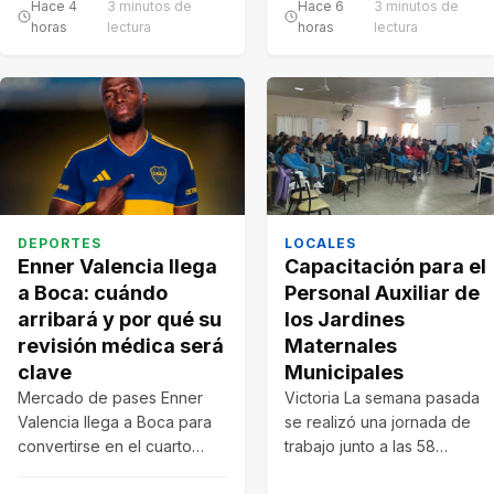
Hace 4
3 minutos de
Hace 6
3 minutos de
horas
lectura
horas
lectura
DEPORTES
LOCALES
Enner Valencia llega
Capacitación para el
a Boca: cuándo
Personal Auxiliar de
arribará y por qué su
los Jardines
revisión médica será
Maternales
clave
Municipales
Mercado de pases Enner
Victoria La semana pasada
Valencia llega a Boca para
se realizó una jornada de
convertirse en el cuarto
trabajo junto a las 58
refuerzo del mercado de
personas que integran el…