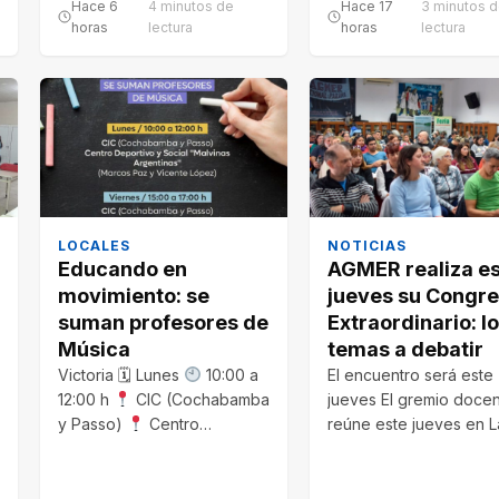
Hace 6
4 minutos de
Hace 17
3 minutos 
horas
lectura
horas
lectura
LOCALES
NOTICIAS
Educando en
AGMER realiza e
movimiento: se
jueves su Congr
suman profesores de
Extraordinario: l
Música
temas a debatir
Victoria 🗓 Lunes
10:00 a
El encuentro será este
12:00 h
CIC (Cochabamba
jueves El gremio docen
y Passo)
Centro
reúne este jueves en L
Deportivo y Social…
para analizar la…