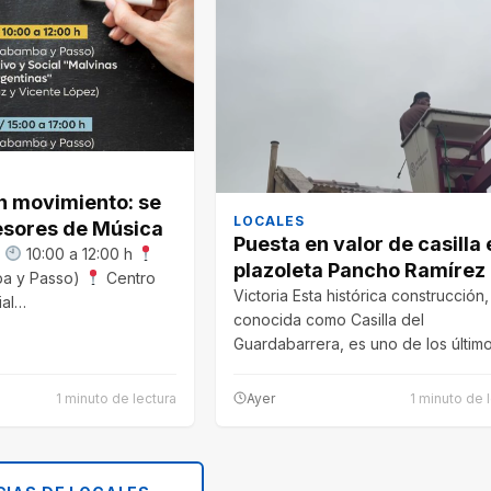
 movimiento: se
LOCALES
sores de Música
Puesta en valor de casilla 
s
10:00 a 12:00 h
plazoleta Pancho Ramírez
a y Passo)
Centro
Victoria Esta histórica construcción,
ial…
conocida como Casilla del
Guardabarrera, es uno de los últim
testimonios del funcionamiento del
1 minuto de lectura
Ayer
1 minuto de 