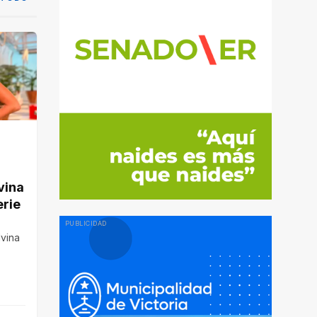
vina
erie
lvina