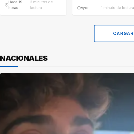
pases.…
Hace 19
3 minutos de
horas
lectura
Ayer
1 minuto de lectura
CARGAR
NACIONALES