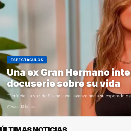
ESPECTÁCULOS
Una ex Gran Hermano inter
docuserie sobre su vida
“Perfecta: La voz de Silvina Luna” avanza hacia su esperado es
Hace 13 horas
ÚLTIMAS NOTICIAS