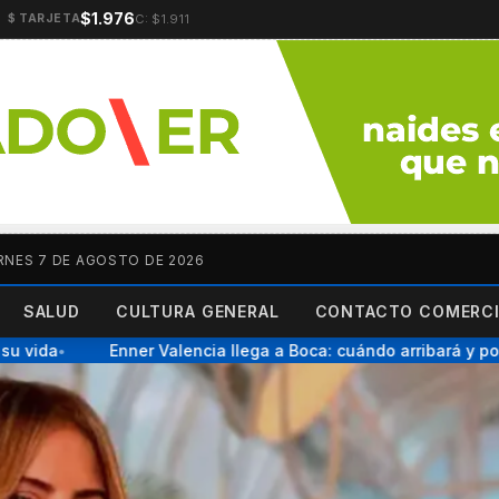
$1.976
C: $1.911
$ TARJETA
RNES 7 DE AGOSTO DE 2026
SALUD
CULTURA GENERAL
CONTACTO COMERCI
ida
Enner Valencia llega a Boca: cuándo arribará y por qué
●