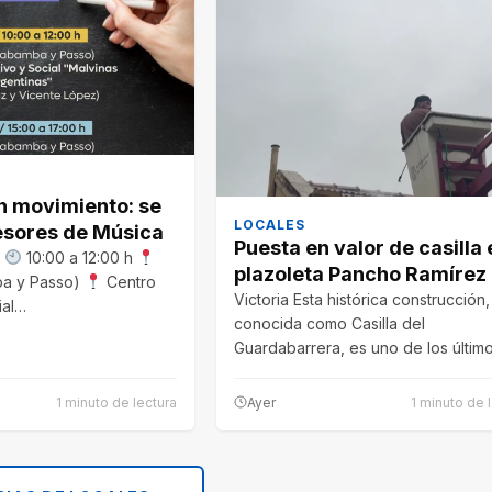
 movimiento: se
LOCALES
sores de Música
Puesta en valor de casilla 
s
10:00 a 12:00 h
plazoleta Pancho Ramírez
a y Passo)
Centro
Victoria Esta histórica construcción,
ial…
conocida como Casilla del
Guardabarrera, es uno de los últim
testimonios del funcionamiento del
1 minuto de lectura
Ayer
1 minuto de 