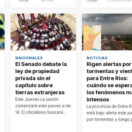
horas
lectura
Ayer
2 minutos de 
NACIONALES
NOTICIAS
El Senado debate la
Rigen alertas por
ley de propiedad
tormentas y vien
privada sin el
para Entre Ríos:
capítulo sobre
cuándo se esper
tierras extranjeras
los fenómenos m
intensos
Este Jueves La sesión
comenzará este jueves a las
La provincia de Entre R
14. El oficialismo buscará
está bajo alerta este j
aprobar reformas sobre
por tormentas y luego 
desalojos, expropiaciones…
fuertes vientos. Prevé