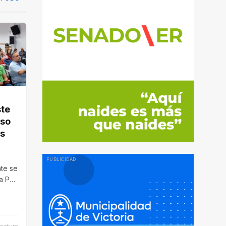
ste
eso
os
te se
a Paz