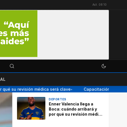
Act. 08:10
AL
 su revisión médica será clave
Capacitación para el Perso
●
DEPORTES
Enner Valencia llega a
Boca: cuándo arribará y
por qué su revisión médica
será clave