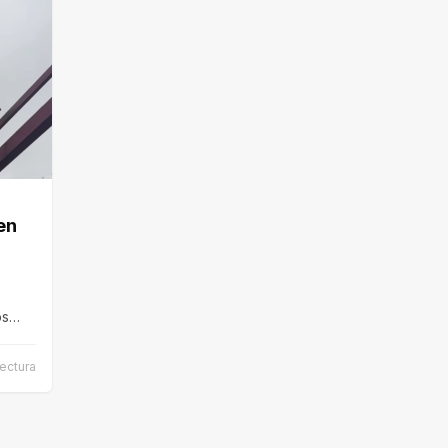
en
os
…
lectura