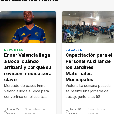
DEPORTES
LOCALES
Enner Valencia llega
Capacitación para el
a Boca: cuándo
Personal Auxiliar de
arribará y por qué su
los Jardines
revisión médica será
Maternales
clave
Municipales
Mercado de pases Enner
Victoria La semana pasada
Valencia llega a Boca para
se realizó una jornada de
convertirse en el cuarto
trabajo junto a las 58
refuerzo del mercado de
personas que integran el…
pases.…
Hace 15
3 minutos de
Hace 20
1 minuto de