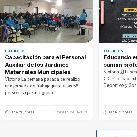
LOCALES
LOCALES
Capacitación para el Personal
Educando en
Auxiliar de los Jardines
suman profe
Maternales Municipales
Victoria 🗓 Lune
CIC (Cochabamb
Victoria La semana pasada se realizó
Deportivo y Soc
una jornada de trabajo junto a las 58
personas que integran el…
Hace 20 horas
1 minuto de lectura
Hace 21 horas