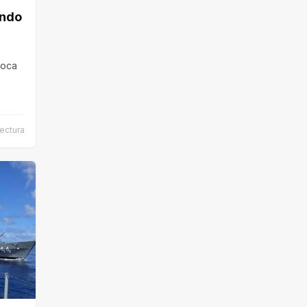
ándo
Boca
ectura