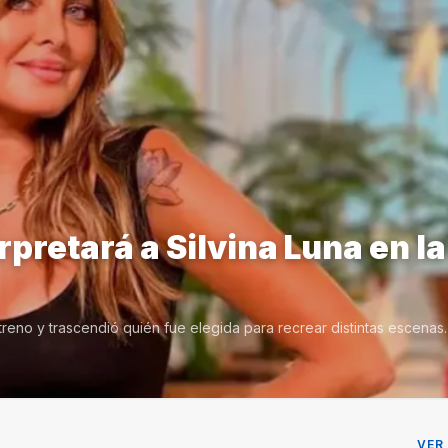
pretará a Silvina Luna en la
treno y trascendió quién fue elegida para recrear distintas escena
VER