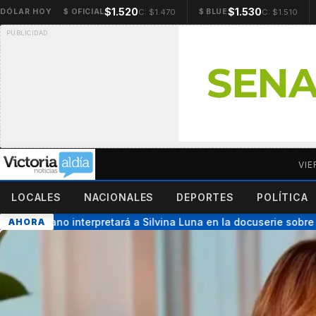
$1.520
$1.530
C: $1.470
C: $1.510
DÓLAR HOY
$ OFICIAL
$ BLUE
VIE
LOCALES
NACIONALES
DEPORTES
POLÍTICA
Hermano interpretará a Silvina Luna en la docuserie sobre su v
AHORA