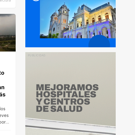
lectura
to
an
ás
íos
ueves
por
n…