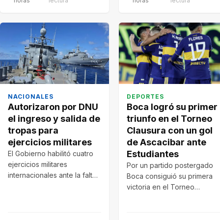
horas
lectura
horas
lectura
NACIONALES
DEPORTES
Autorizaron por DNU
Boca logró su primer
el ingreso y salida de
triunfo en el Torneo
tropas para
Clausura con un gol
ejercicios militares
de Ascacibar ante
Estudiantes
El Gobierno habilitó cuatro
ejercicios militares
Por un partido postergado
internacionales ante la falta
Boca consiguió su primera
de tratamiento del
victoria en el Torneo
Congreso. Participarán
Clausura 2026 desde el
fuerzas de Argentina,…
regreso de…