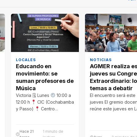
LOCALES
NOTICIAS
Educando en
AGMER realiza e
movimiento: se
jueves su Congr
suman profesores de
Extraordinario: l
Música
temas a debatir
Victoria 🗓 Lunes
10:00 a
El encuentro será este
12:00 h
CIC (Cochabamba
jueves El gremio docen
y Passo)
Centro
reúne este jueves en L
Deportivo y Social…
para analizar la…
Hace 21
1 minuto de