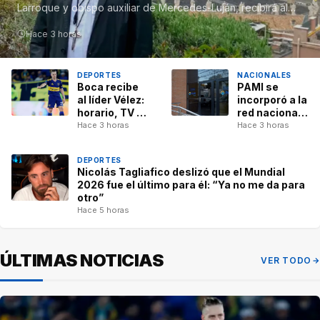
Larroque y obispo auxiliar de Mercedes-Luján, recibirá al
Pontífice en el Santuario…
Hace 3 horas
DEPORTES
NACIONALES
Boca recibe
PAMI se
al líder Vélez:
incorporó a la
horario, TV y
red nacional
posibles
para el
Hace 3 horas
Hace 3 horas
formaciones
tratamiento
del ACV: Cuál
DEPORTES
es el objetivo
Nicolás Tagliafico deslizó que el Mundial
y cómo
2026 fue el último para él: “Ya no me da para
funcionará
otro”
Hace 5 horas
ÚLTIMAS NOTICIAS
VER TODO