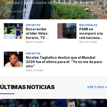
Larroque y obispo auxiliar de Mercedes-Luján, recibirá al
Pontífice en el Santuario…
Hace 6 horas
DEPORTES
NACIONALES
Boca recibe
PAMI se
al líder Vélez:
incorporó a la
horario, TV y
red nacional
posibles
para el
Hace 6 horas
Hace 6 horas
formaciones
tratamiento
del ACV: Cuál
DEPORTES
es el objetivo
Nicolás Tagliafico deslizó que el Mundial
y cómo
2026 fue el último para él: “Ya no me da para
funcionará
otro”
Hace 9 horas
ÚLTIMAS NOTICIAS
VER TODO