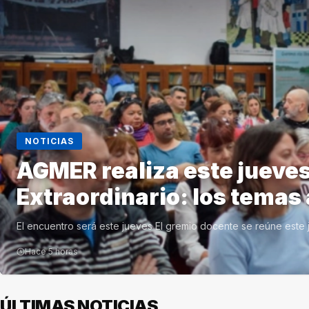
NOTICIAS
AGMER realiza este jueve
Extraordinario: los temas 
El encuentro será este jueves El gremio docente se reúne este j
Hace 5 horas
ÚLTIMAS NOTICIAS