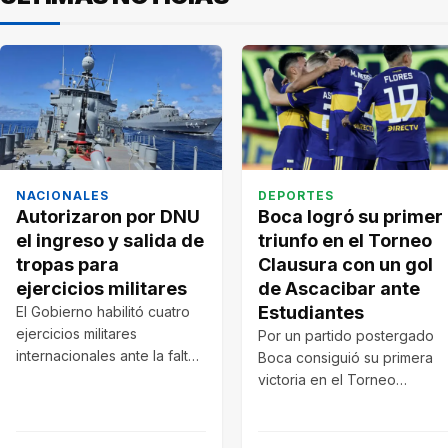
NACIONALES
DEPORTES
Autorizaron por DNU
Boca logró su primer
el ingreso y salida de
triunfo en el Torneo
tropas para
Clausura con un gol
ejercicios militares
de Ascacibar ante
Estudiantes
El Gobierno habilitó cuatro
ejercicios militares
Por un partido postergado
internacionales ante la falta
Boca consiguió su primera
de tratamiento del
victoria en el Torneo
Congreso. Participarán
Clausura 2026 desde el
fuerzas de Argentina,…
regreso de…