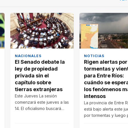
NACIONALES
NOTICIAS
El Senado debate la
Rigen alertas por
ley de propiedad
tormentas y vien
privada sin el
para Entre Ríos:
capítulo sobre
cuándo se esper
tierras extranjeras
los fenómenos m
intensos
Este Jueves La sesión
comenzará este jueves a las
La provincia de Entre R
14. El oficialismo buscará
está bajo alerta este j
aprobar reformas sobre
por tormentas y luego 
desalojos, expropiaciones…
fuertes vientos. Prevé