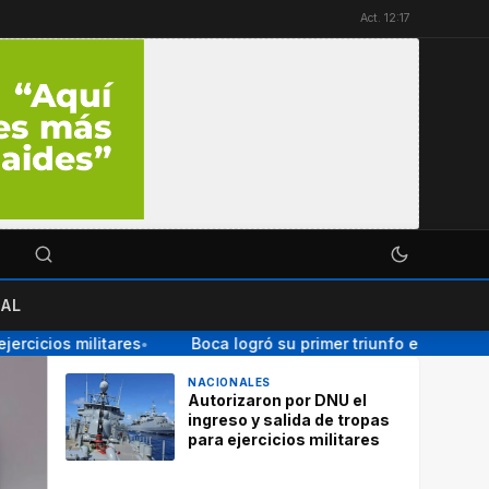
Act. 12:17
AL
icios militares
Boca logró su primer triunfo en el Torneo 
●
NACIONALES
Autorizaron por DNU el
ingreso y salida de tropas
para ejercicios militares