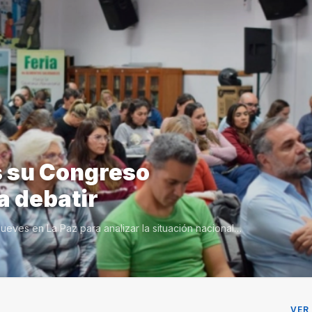
s su Congreso
a debatir
ueves en La Paz para analizar la situación nacional…
VER