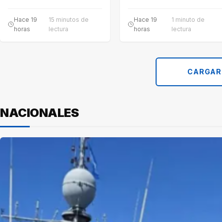
$120.000 millones para
funcionamiento del…
compensar parte del…
Hace 19
15 minutos de
Hace 19
1 minuto de
horas
lectura
horas
lectura
CARGAR
NACIONALES