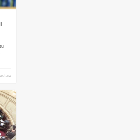
l
su
6
ectura