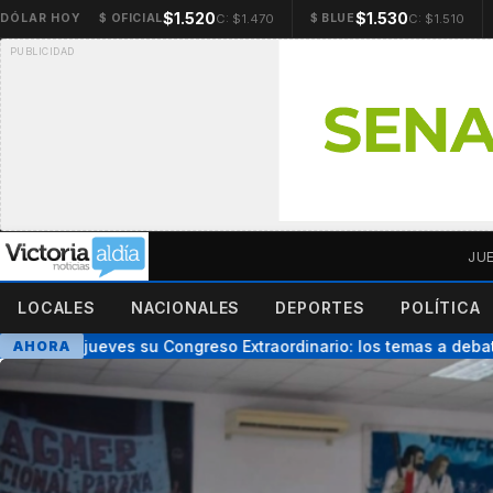
$1.520
$1.530
C: $1.470
C: $1.510
DÓLAR HOY
$ OFICIAL
$ BLUE
JU
LOCALES
NACIONALES
DEPORTES
POLÍTICA
 este jueves su Congreso Extraordinario: los temas a debatir
AHORA
●