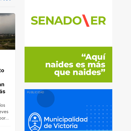
to
an
ás
íos
ueves
por
n…