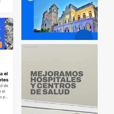
e
a el
ntes
ad de
n el
o por