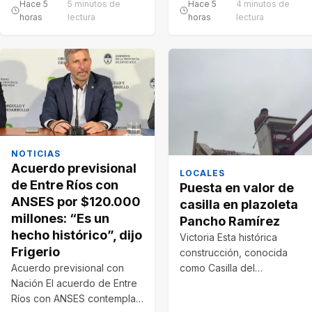
Hace 5
5 minutos de
Hace 5
4 minutos de
horas
lectura
horas
lectura
NOTICIAS
Acuerdo previsional
LOCALES
de Entre Ríos con
Puesta en valor de
ANSES por $120.000
casilla en plazoleta
millones: “Es un
Pancho Ramírez
hecho histórico”, dijo
Victoria Esta histórica
Frigerio
construcción, conocida
Acuerdo previsional con
como Casilla del
Nación El acuerdo de Entre
Guardabarrera, es uno de
Ríos con ANSES contempla
los últimos testimonios del