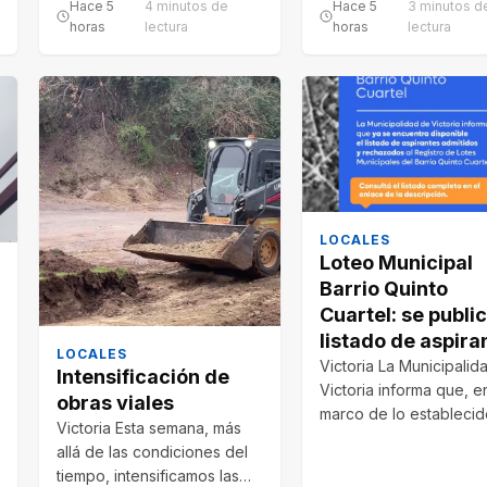
Hace 5
4 minutos de
Hace 5
3 minutos d
horas
lectura
horas
lectura
LOCALES
Loteo Municipal
Barrio Quinto
Cuartel: se public
listado de aspira
LOCALES
Victoria La Municipalid
Intensificación de
Victoria informa que, e
obras viales
marco de lo establecid
Victoria Esta semana, más
el Decreto N° 180/26…
allá de las condiciones del
tiempo, intensificamos las