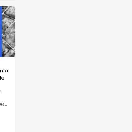
into
do
a
/26…