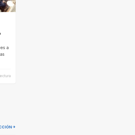
o
ves a
mas
ectura
CCIÓN