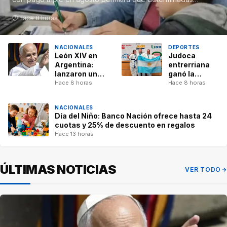
familias reciban en forma…
Hace 8 horas
NACIONALES
DEPORTES
León XIV en
Judoca
Argentina:
entrerriana
lanzaron un
ganó la
concurso
medalla de
Hace 8 horas
Hace 8 horas
para elegir la
bronce en el
canción
Mundial de
NACIONALES
oficial de su
Suecia
Día del Niño: Banco Nación ofrece hasta 24
visita
cuotas y 25% de descuento en regalos
Hace 13 horas
ÚLTIMAS NOTICIAS
VER TODO