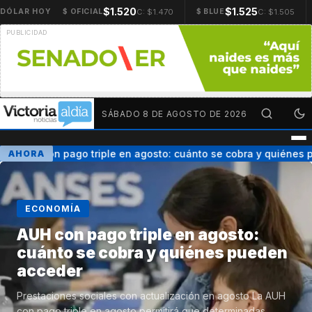
$1.520
$1.525
C: $1.470
C: $1.505
DÓLAR HOY
$ OFICIAL
$ BLUE
SÁBADO 8 DE AGOSTO DE 2026
AUH con pago triple en agosto: cuánto se cobra y quiénes p
AHORA
ECONOMÍA
AUH con pago triple en agosto:
cuánto se cobra y quiénes pueden
acceder
Prestaciones sociales con actualización en agosto La AUH
con pago triple en agosto permitirá que determinadas