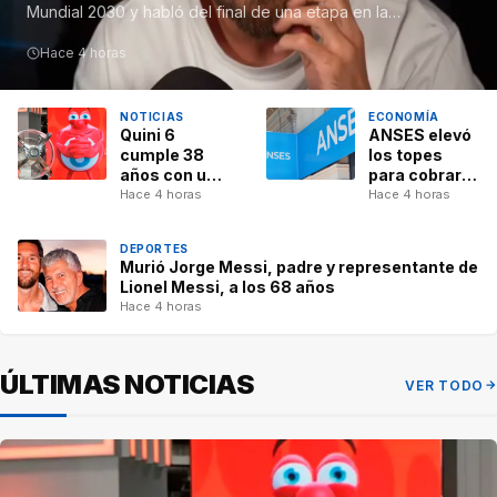
Mundial 2030 y habló del final de una etapa en la…
Hace 4 horas
NOTICIAS
ECONOMÍA
Quini 6
ANSES elevó
cumple 38
los topes
años con un
para cobrar
pozo récord
las
Hace 4 horas
Hace 4 horas
de $20.000
asignaciones:
millones
cuáles son
DEPORTES
los nuevos
Murió Jorge Messi, padre y representante de
límites
Lionel Messi, a los 68 años
Hace 4 horas
ÚLTIMAS NOTICIAS
VER TODO