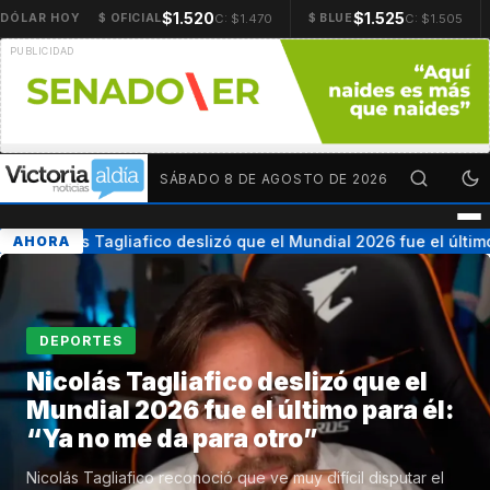
$1.520
$1.525
C: $1.470
C: $1.505
DÓLAR HOY
$ OFICIAL
$ BLUE
SÁBADO 8 DE AGOSTO DE 2026
Nicolás Tagliafico deslizó que el Mundial 2026 fue el último 
AHORA
DEPORTES
Nicolás Tagliafico deslizó que el
Mundial 2026 fue el último para él:
“Ya no me da para otro”
Nicolás Tagliafico reconoció que ve muy difícil disputar el