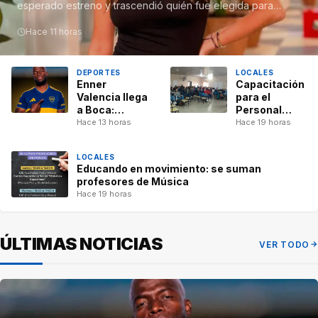
esperado estreno y trascendió quién fue elegida para
recrear distintas escenas…
Hace 11 horas
DEPORTES
LOCALES
Enner
Capacitación
Valencia llega
para el
a Boca:
Personal
cuándo
Auxiliar de
Hace 13 horas
Hace 19 horas
arribará y por
los Jardines
qué su
Maternales
LOCALES
revisión
Municipales
Educando en movimiento: se suman
médica será
profesores de Música
clave
Hace 19 horas
ÚLTIMAS NOTICIAS
VER TODO