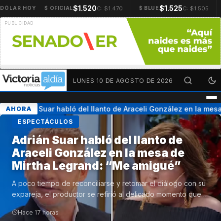
$1.520
$1.525
C: $1.470
C: $1.505
DÓLAR HOY
$ OFICIAL
$ BLUE
LUNES 10 DE AGOSTO DE 2026
Adrián Suar habló del llanto de Araceli González en la mesa
AHORA
ESPECTÁCULOS
Adrián Suar habló del llanto de
Araceli González en la mesa de
Mirtha Legrand: “Me amigué”
A poco tiempo de reconciliarse y retomar el diálogo con su
expareja, el productor se refirió al delicado momento que…
Hace 17 horas