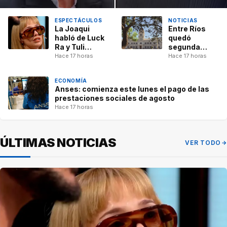
ESPECTÁCULOS
NOTICIAS
La Joaqui
Entre Ríos
habló de Luck
quedó
Ra y Tuli
segunda
Acosta: “Hay
entre las
Hace 17 horas
Hace 17 horas
límites que
provincias
tal vez para
con mayor
ECONOMÍA
ellos no lo
transparencia
Anses: comienza este lunes el pago de las
eran”
presupuestaria
prestaciones sociales de agosto
Hace 17 horas
ÚLTIMAS NOTICIAS
VER TODO