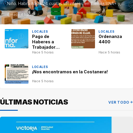
Niño. Habrá hasta 24 cuotas sin interés en Tienda BNA+ y,…
Hace 4 horas
LOCALES
LOCALES
Pago de
Ordenanza
Haberes a
4400
Trabajadores
Jornalizados
Hace 5 horas
Hace 5 horas
LOCALES
¡Nos encontramos en la Costanera!
Hace 5 horas
ÚLTIMAS NOTICIAS
VER TODO