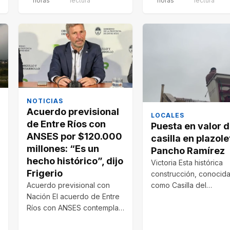
horas
lectura
horas
lectura
NOTICIAS
Acuerdo previsional
LOCALES
de Entre Ríos con
Puesta en valor 
ANSES por $120.000
casilla en plazole
millones: “Es un
Pancho Ramírez
hecho histórico”, dijo
Victoria Esta histórica
Frigerio
construcción, conocid
Acuerdo previsional con
como Casilla del
Nación El acuerdo de Entre
Guardabarrera, es uno
Ríos con ANSES contempla
los últimos testimonios 
$120.000 millones para
funcionamiento del…