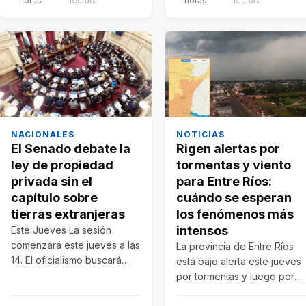
horas
lectura
horas
lectura
NACIONALES
NOTICIAS
El Senado debate la
Rigen alertas por
ley de propiedad
tormentas y viento
privada sin el
para Entre Ríos:
capítulo sobre
cuándo se esperan
tierras extranjeras
los fenómenos más
intensos
Este Jueves La sesión
comenzará este jueves a las
La provincia de Entre Ríos
14. El oficialismo buscará
está bajo alerta este jueves
aprobar reformas sobre
por tormentas y luego por
desalojos, expropiaciones…
fuertes vientos. Prevén…