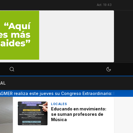
Act. 19:43
AL
 realiza este jueves su Congreso Extraordinario: los temas a d
LOCALES
Educando en movimiento:
se suman profesores de
Música