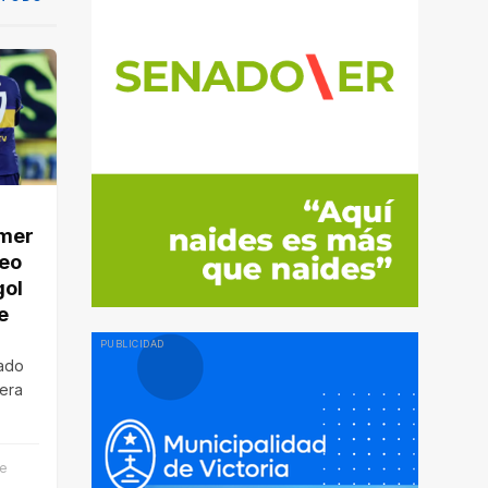
imer
neo
gol
e
gado
era
l
de