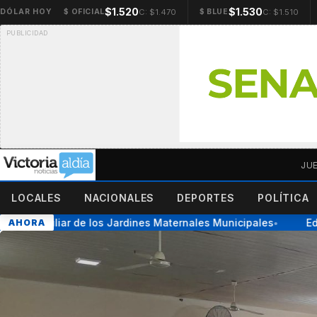
$1.520
$1.530
C: $1.470
C: $1.510
DÓLAR HOY
$ OFICIAL
$ BLUE
JU
LOCALES
NACIONALES
DEPORTES
POLÍTICA
al Auxiliar de los Jardines Maternales Municipales
Educan
AHORA
●