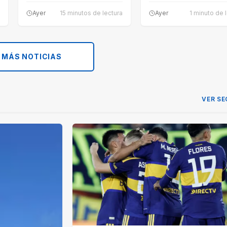
compensar parte del…
Ayer
15 minutos de lectura
Ayer
1 minuto de 
 MÁS NOTICIAS
VER SE