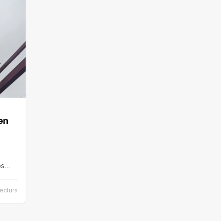
en
os
…
lectura