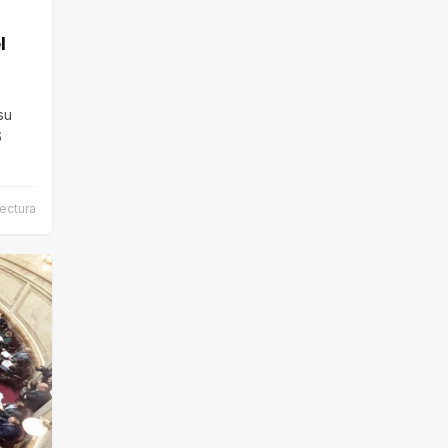
l
su
6
ectura