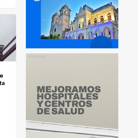
de
ta
a
 de
del