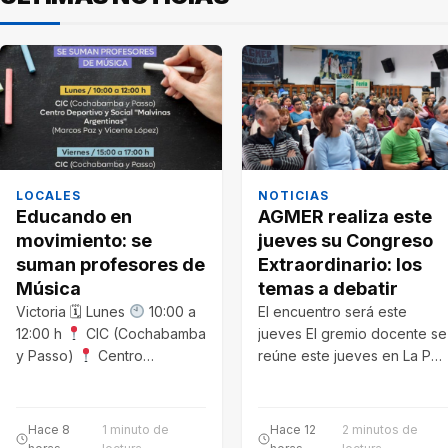
LOCALES
NOTICIAS
Educando en
AGMER realiza este
movimiento: se
jueves su Congreso
suman profesores de
Extraordinario: los
Música
temas a debatir
Victoria 🗓 Lunes
10:00 a
El encuentro será este
12:00 h
CIC (Cochabamba
jueves El gremio docente se
y Passo)
Centro
reúne este jueves en La Paz
Deportivo y Social…
para analizar la…
Hace 8
1 minuto de
Hace 12
2 minutos de