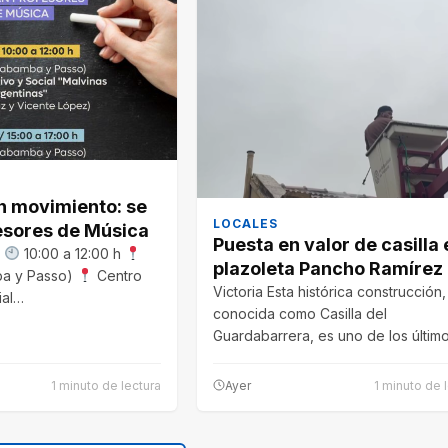
 movimiento: se
LOCALES
sores de Música
Puesta en valor de casilla 
s
10:00 a 12:00 h
plazoleta Pancho Ramírez
a y Passo)
Centro
Victoria Esta histórica construcción,
ial…
conocida como Casilla del
Guardabarrera, es uno de los últim
testimonios del funcionamiento del
1 minuto de lectura
Ayer
1 minuto de 