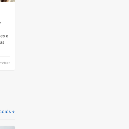
o
ves a
mas
ectura
CCIÓN