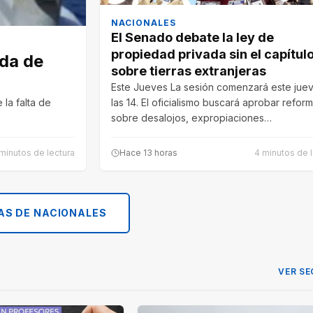
NACIONALES
El Senado debate la ley de
propiedad privada sin el capítul
ida de
sobre tierras extranjeras
Este Jueves La sesión comenzará este jue
 la falta de
las 14. El oficialismo buscará aprobar refor
sobre desalojos, expropiaciones…
minutos de lectura
Hace 13 horas
4 minutos de l
AS DE NACIONALES
VER SE