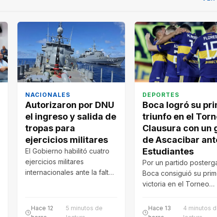
NACIONALES
DEPORTES
Autorizaron por DNU
Boca logró su pr
el ingreso y salida de
triunfo en el Tor
tropas para
Clausura con un 
ejercicios militares
de Ascacibar ant
Estudiantes
El Gobierno habilitó cuatro
ejercicios militares
Por un partido poster
internacionales ante la falta
Boca consiguió su prim
de tratamiento del
victoria en el Torneo
Congreso. Participarán
Clausura 2026 desde e
fuerzas de Argentina,…
regreso de…
Hace 12
5 minutos de
Hace 13
4 minutos 