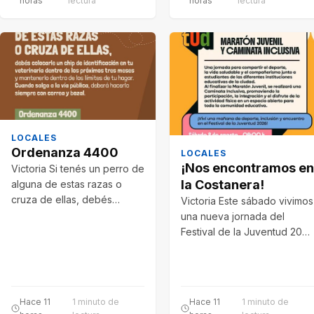
horas
lectura
horas
lectura
LOCALES
Ordenanza 4400
LOCALES
¡Nos encontramos en
Victoria Si tenés un perro de
la Costanera!
alguna de estas razas o
cruza de ellas, debés
Victoria Este sábado vivimos
colocarle un chip…
una nueva jornada del
Festival de la Juventud 2026
con la Maratón Juvenil y…
Hace 11
1 minuto de
Hace 11
1 minuto de