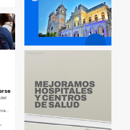
arse
del
eva
Becas
de