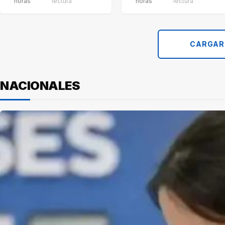
horas
lectura
horas
lectura
CARGAR
NACIONALES