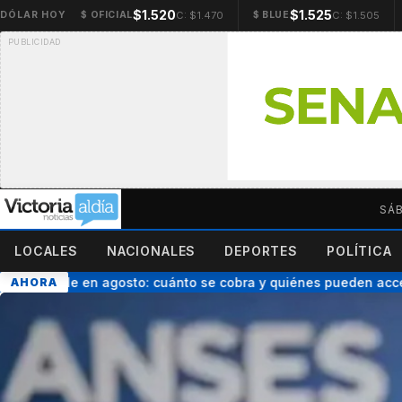
$1.520
$1.525
C: $1.470
C: $1.505
DÓLAR HOY
$ OFICIAL
$ BLUE
SÁB
LOCALES
NACIONALES
DEPORTES
POLÍTICA
go triple en agosto: cuánto se cobra y quiénes pueden acceder
AHORA