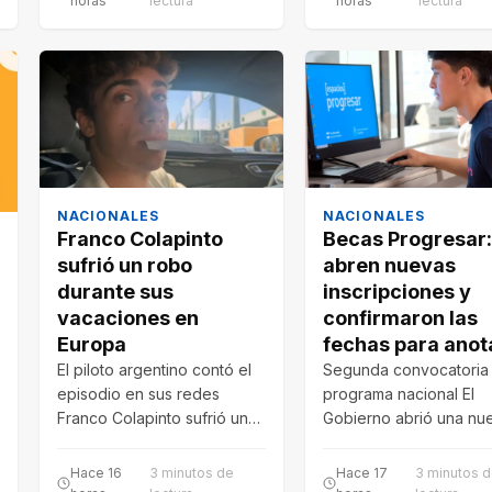
horas
lectura
horas
lectura
NACIONALES
NACIONALES
Franco Colapinto
Becas Progresar:
sufrió un robo
abren nuevas
durante sus
inscripciones y
vacaciones en
confirmaron las
Europa
fechas para anot
El piloto argentino contó el
Segunda convocatoria 
episodio en sus redes
programa nacional El
Franco Colapinto sufrió un
Gobierno abrió una nu
robo mientras descansaba
convocatoria para las 
en Italia…
Progresar 2026. Las
Hace 16
3 minutos de
Hace 17
3 minutos 
inscripciones…