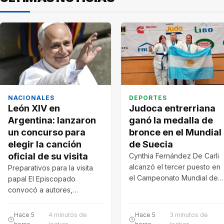
NACIONALES
DEPORTES
León XIV en
Judoca entrerriana
Argentina: lanzaron
ganó la medalla de
un concurso para
bronce en el Mundial
elegir la canción
de Suecia
oficial de su visita
Cynthia Fernández De Carli
alcanzó el tercer puesto en
Preparativos para la visita
el Campeonato Mundial de
papal El Episcopado
Judo que se disputa en…
convocó a autores,
compositores e intérpretes
a participar del concurso
Hace 5
4 minutos de
Hace 5
3 minutos de
para…