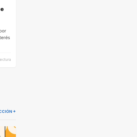
ce
por
nterés
ectura
CCIÓN