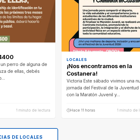
4400
LOCALES
s un perro de alguna de
¡Nos encontramos en la
uza de ellas, debés
Costanera!
ip…
Victoria Este sábado vivimos una n
jornada del Festival de la Juventu
con la Maratón Juvenil y…
1 minuto de lectura
Hace 11 horas
1 minuto de 
CIAS DE LOCALES