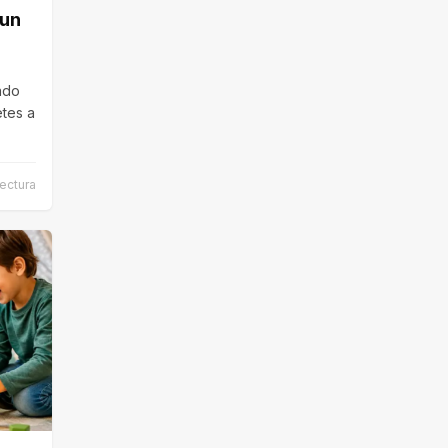
 un
pado
etes a
ectura