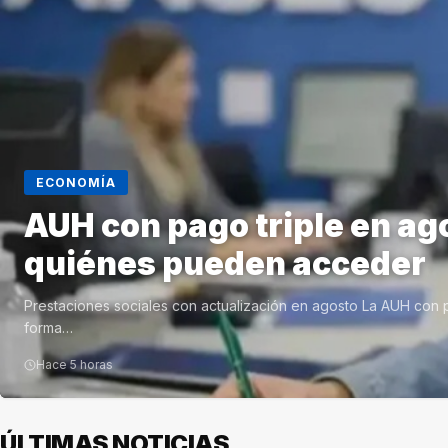
ECONOMÍA
AUH con pago triple en ag
quiénes pueden acceder
Prestaciones sociales con actualización en agosto La AUH con p
forma…
Hace 5 horas
ÚLTIMAS NOTICIAS