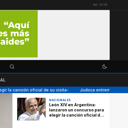
Act. 01:06
AL
a canción oficial de su visita
Judoca entrerriana ganó la
●
NACIONALES
León XIV en Argentina:
lanzaron un concurso para
elegir la canción oficial de
su visita