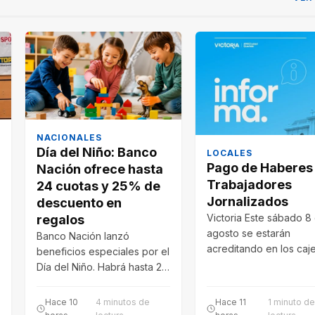
NACIONALES
Día del Niño: Banco
LOCALES
Pago de Haberes
Nación ofrece hasta
Trabajadores
24 cuotas y 25% de
Jornalizados
descuento en
Victoria Este sábado 8
regalos
agosto se estarán
Banco Nación lanzó
acreditando en los caj
beneficios especiales por el
automáticos de la ciud
Día del Niño. Habrá hasta 24
sueldos…
cuotas sin interés en
Tienda…
Hace 10
4 minutos de
Hace 11
1 minuto de