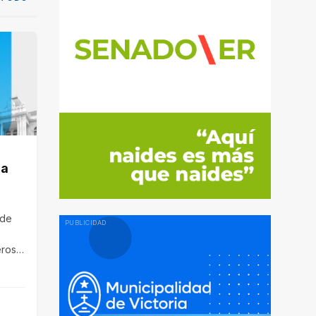
 a
 de
eros
ad los