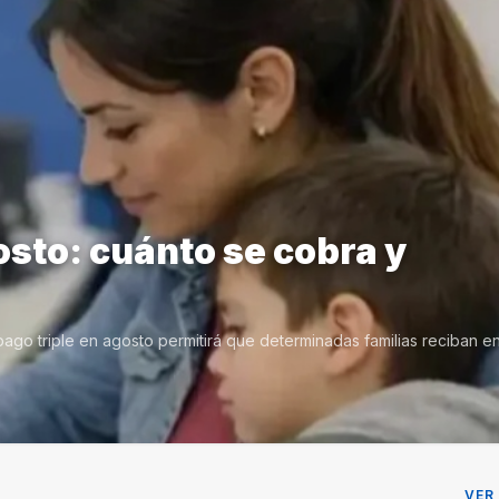
osto: cuánto se cobra y
ago triple en agosto permitirá que determinadas familias reciban e
VER